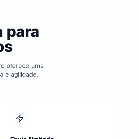
a para
os
ro oferece uma
a e agilidade.