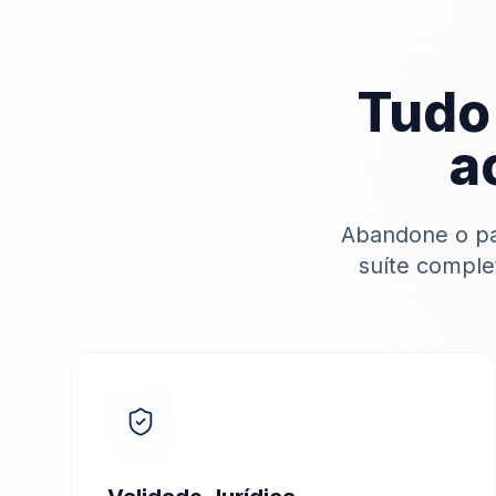
Tudo 
a
Abandone o pa
suíte complet