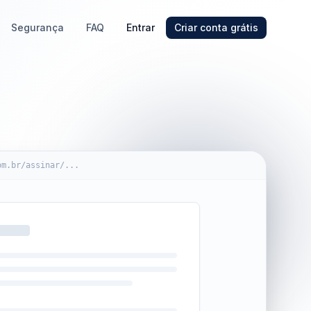
Segurança
FAQ
Entrar
Criar conta grátis
om.br/assinar/...