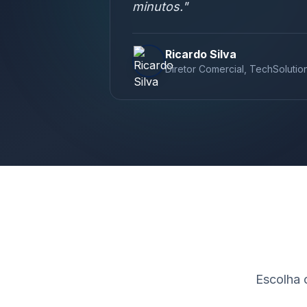
minutos.
"
Ricardo Silva
Diretor Comercial
,
TechSolutio
Escolha 